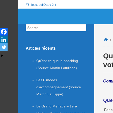
jjlescouet@abc-2.fr
Search
Articles récents
Qu
Qu’est-ce que le coaching
vo
(Source Martin Latulippe)
Les 6 modes
Comme
d’accompagnement (source
Martin Latulippe)
Quel
Le Grand Ménage – 1ère
Par c