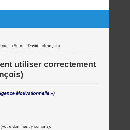
veau – (Source David Lefrançois)
nt utiliser correctement
nçois)
ligence Motivationnelle »)
t (votre dominant y compris).