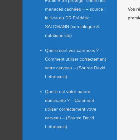
Partie « Se protéger contre les
menaces cachées » – source :
Vos ré
le livre du DR Frédéric
premiè
SALDMANN (cardiologue &
nutritionniste)
Quelle sont vos carences ? –
Comment utiliser correctement
votre cerveau – (Source David
Lefrançois)
Quelle est votre nature
dominante ? – Comment
utiliser correctement votre
cerveau – (Source David
Lefrançois)