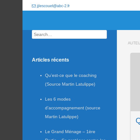
jjlescouet@abc-2.fr
Search
AUTEU
Articles récents
Qu’est-ce que le coaching
(Source Martin Latulippe)
Les 6 modes
d’accompagnement (source
Martin Latulippe)
Q
Le Grand Ménage – 1ère