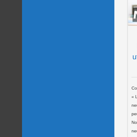
u
Co
« 
ne
pe
No
ne