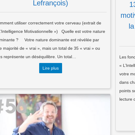
Lefrançois)
1
moti
mment utiliser correctement votre cerveau (extrait de
l
L’Intelligence Motivationnelle ») Quelle est votre nature
minante ? Votre nature dominante est révélée par
e majorité de « vrai », mais un total de 35 « vrai » ou
us représente un déséquilibre. Un total…
Les fond
« L’Inte
Lire plus
votre mo
dans cha
points s
lecture