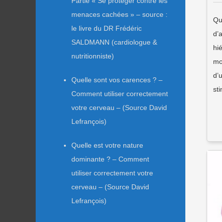
Partie « Se protéger contre les
menaces cachées » – source :
Qu
le livre du DR Frédéric
d’
SALDMANN (cardiologue &
hi
nutritionniste)
mo
d’
Quelle sont vos carences ? –
st
Comment utiliser correctement
votre cerveau – (Source David
Lefrançois)
Quelle est votre nature
dominante ? – Comment
utiliser correctement votre
cerveau – (Source David
Lefrançois)