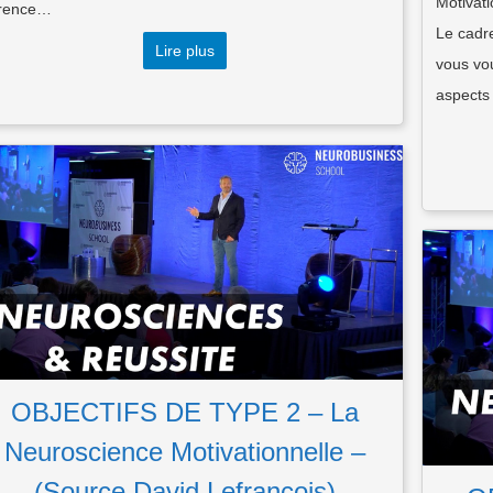
Motivat
rence…
Le cadre
Lire plus
vous vou
aspects 
OBJECTIFS DE TYPE 2 – La
Neuroscience Motivationnelle –
(Source David Lefrançois)