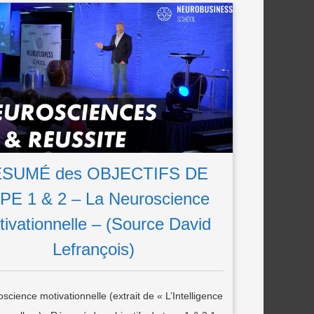
SUMÉ des OBJECTIFS DE
PE 1 & 2 – La Neuroscience
ivationnelle – (Source David
Lefrançois)
science motivationnelle (extrait de « L’Intelligence