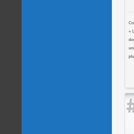
Co
« 
do
un
pl