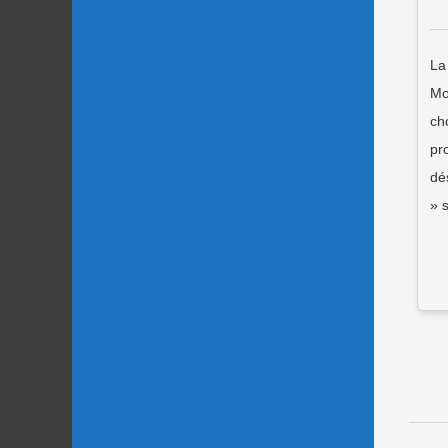
La
Mo
ch
pr
dé
» 