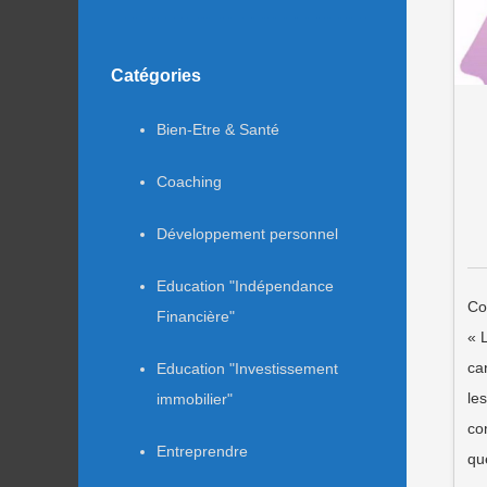
Catégories
Bien-Etre & Santé
Coaching
Développement personnel
Education "Indépendance
Co
Financière"
« 
ca
Education "Investissement
le
immobilier"
co
Entreprendre
qu