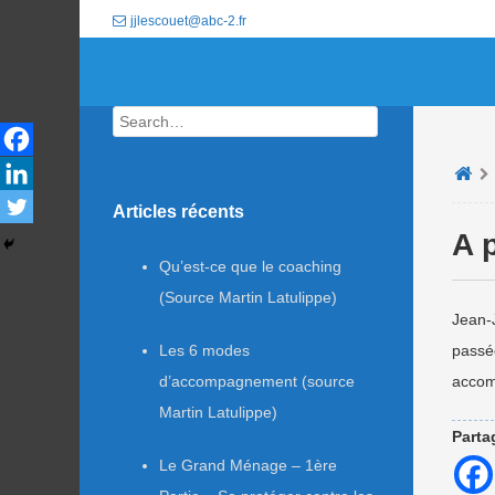
jjlescouet@abc-2.fr
Search
Articles récents
A 
Qu’est-ce que le coaching
(Source Martin Latulippe)
Jean-J
Les 6 modes
passée
d’accompagnement (source
accom
Martin Latulippe)
Parta
Le Grand Ménage – 1ère