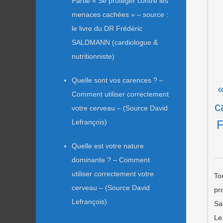
Partie « Se protéger contre les
menaces cachées » – source :
le livre du DR Frédéric
SALDMANN (cardiologue &
nutritionniste)
Quelle sont vos carences ? –
Comment utiliser correctement
c
votre cerveau – (Source David
F
Lefrançois)
Quelle est votre nature
dominante ? – Comment
utiliser correctement votre
To
cerveau – (Source David
pr
Lefrançois)
Sa
Le