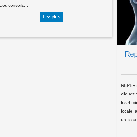
. Des conseils…
Lire plus
Rep
REPÉRER
cliquez 
les 4 m
locale, 
un tiss