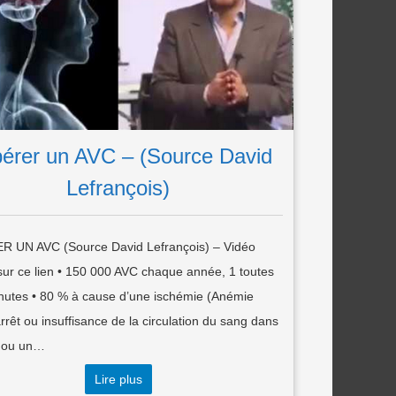
érer un AVC – (Source David
Lefrançois)
 UN AVC (Source David Lefrançois) – Vidéo
sur ce lien • 150 000 AVC chaque année, 1 toutes
inutes • 80 % à cause d’une ischémie (Anémie
arrêt ou insuffisance de la circulation du sang dans
u ou un…
Lire plus