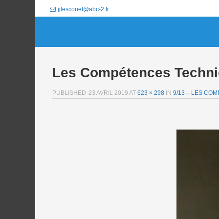
jjlescouet@abc-2.fr
Les Compétences Techn
PUBLISHED
23 AVRIL 2019
AT
623 × 298
IN
9/13 – LES CO